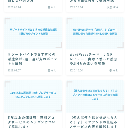
悔しない選び方
方まで画像付きで徹底解説
2026.05.24
暮らし
2026.05.14
仮想通貨
リゾートバイトでおすすめの
WordPressテーマ「JIN:R」
派遣会社5選！選び方のポイン
レビュー！実際に使った感想
トも解説
やJINとの違いを解説
2026.04.07
暮らし
2025.10.06
暮らし
11年以上の運営歴！無料ブロ
【使えば使うほど株がもらえ
グサービスのムラゴンについ
る！？】カブアンドの仕組み
て解説します
とサービス内容を解説します