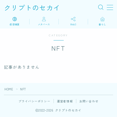
クリプトのセカイ
MENU
仮想通貨
メタバース
Web3
暮らし
CATEGORY
仮想通貨
NFT
メタバース
Web3
記事がありません
暮らし
HOME
NFT
＞
プライバシーポリシー
運営者情報
お問い合わせ
2022–2026 クリプトのセカイ
にほんブログ村